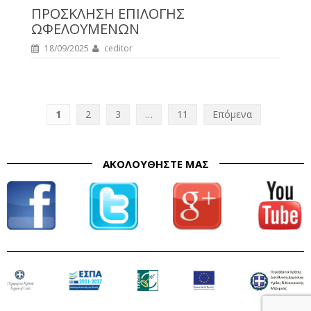
ΠΡΟΣΚΛΗΣΗ ΕΠΙΛΟΓΗΣ
ΩΦΕΛΟΥΜΕΝΩΝ
18/09/2025
ceditor
1
2
3
…
11
Επόμενα
Π
λ
ΑΚΟΛΟΥΘΉΣΤΕ ΜΑΣ
ο
ή
γ
η
σ
η