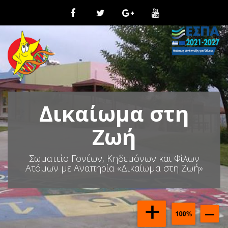
Μ
ε
τ
ά
β
α
σ
η
σ
τ
Δικαίωμα στη
ο
π
ε
Ζωή
ρ
ι
Σωματείο Γονέων, Κηδεμόνων και Φίλων
ε
Ατόμων με Αναπηρία «Δικαίωμα στη Ζωή»
χ
ό
μ
ε
ν
ο