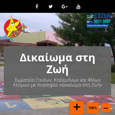
Μ
ε
τ
ά
β
α
σ
η
σ
τ
Δικαίωμα στη
ο
π
ε
Ζωή
ρ
ι
Σωματείο Γονέων, Κηδεμόνων και Φίλων
ε
Ατόμων με Αναπηρία «Δικαίωμα στη Ζωή»
χ
ό
μ
ε
ν
ο