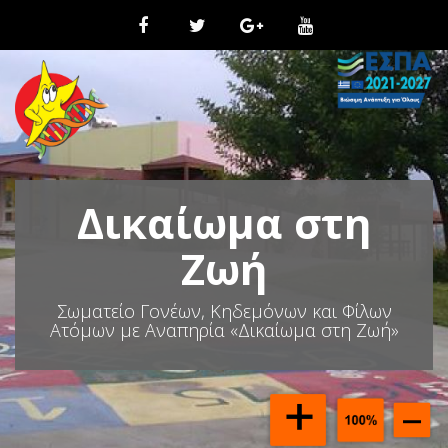
Μ
ε
τ
ά
β
α
σ
η
σ
τ
Δικαίωμα στη
ο
π
ε
Ζωή
ρ
ι
Σωματείο Γονέων, Κηδεμόνων και Φίλων
ε
Ατόμων με Αναπηρία «Δικαίωμα στη Ζωή»
χ
ό
μ
ε
ν
ο