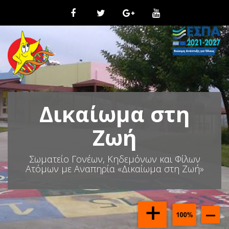
Μ
ε
τ
ά
β
α
σ
η
σ
τ
Δικαίωμα στη
ο
π
ε
Ζωή
ρ
ι
Σωματείο Γονέων, Κηδεμόνων και Φίλων
ε
Ατόμων με Αναπηρία «Δικαίωμα στη Ζωή»
χ
ό
μ
ε
ν
ο