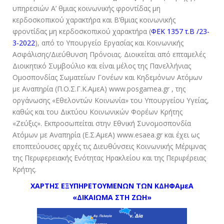
υπηρεσιών Α’ θμιας κοινωνικής φροντίδας μη
κερδοσκοπικού χαρακτήρα και Β’θμιας κοινωνικής
φροντίδας μη κερδοσκοπικού χαρακτήρα (
ΦΕΚ 1357 τ.Β /23-
3-2022
), από το Υπουργείο Εργασίας και Κοινωνικής
Ασφάλισης/Διεύθυνση Πρόνοιας. Διοικείται από επταμελές
Διοικητικό Συμβούλιο και είναι μέλος της Πανελλήνιας
Ομοσπονδίας Σωματείων Γονέων και Κηδεμόνων Ατόμων
με Αναπηρία (Π.Ο.Σ.Γ.Κ.ΑμεΑ) www.posgamea.gr , της
οργάνωσης «Εθελοντών Κοινωνία» του Υπουργείου Υγείας,
καθώς και του Δικτύου Κοινωνικών Φορέων Κρήτης
«Ζεύξις». Εκπροσωπείται στην Εθνική Συνομοσπονδία
Ατόμων με Αναπηρία (Ε.Σ.ΑμεΑ) www.esaea.gr και έχει ως
εποπτεύουσες αρχές τις Διευθύνσεις Κοινωνικής Μέριμνας
της Περιφερειακής Ενότητας Ηρακλείου και της Περιφέρειας
Κρήτης.
ΧΑΡΤΗΣ ΕΞΥΠΗΡΕΤΟΥΜΕΝΩΝ ΤΩΝ ΚΔΗΦΑμεΑ
«ΔΙΚΑΙΩΜΑ ΣΤΗ ΖΩΗ»