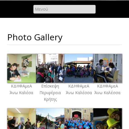
Photo Gallery
ΚΔΗΦΑμεΑ
Επίσκεψη
ΚΔΗΦΑμεΑ
ΚΔΗΦΑμεΑ
Άνω Καλέσα
Περιφέρεια
Άνω Καλέσσα
Άνω Καλέσσα
Κρήτης