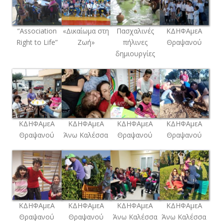
“Association
«Δικαίωμα στη
Πασχαλινές
ΚΔΗΦΑμεΑ
Right to Life”
Ζωή»
πήλινες
Θραψανού
δημιουργίες
ΚΔΗΦΑμεΑ
ΚΔΗΦΑμεΑ
ΚΔΗΦΑμεΑ
ΚΔΗΦΑμεΑ
Θραψανού
Άνω Καλέσσα
Θραψανού
Θραψανού
ΚΔΗΦΑμεΑ
ΚΔΗΦΑμεΑ
ΚΔΗΦΑμεΑ
ΚΔΗΦΑμεΑ
Θραψανού
Θραψανού
Άνω Καλέσσα
Άνω Καλέσσα