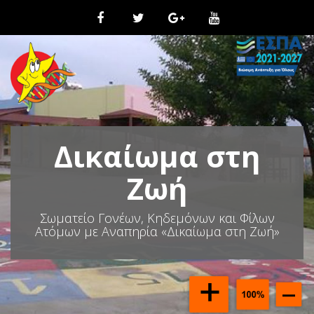
Μ
ε
τ
ά
β
α
σ
η
σ
τ
Δικαίωμα στη
ο
π
ε
Ζωή
ρ
ι
Σωματείο Γονέων, Κηδεμόνων και Φίλων
ε
Ατόμων με Αναπηρία «Δικαίωμα στη Ζωή»
χ
ό
μ
ε
ν
ο