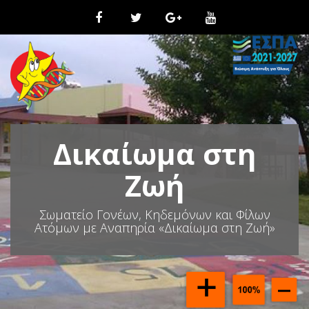
Μ
ε
τ
ά
β
α
σ
η
σ
τ
Δικαίωμα στη
ο
π
ε
Ζωή
ρ
ι
Σωματείο Γονέων, Κηδεμόνων και Φίλων
ε
Ατόμων με Αναπηρία «Δικαίωμα στη Ζωή»
χ
ό
μ
ε
ν
ο