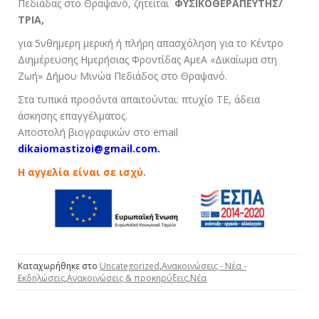
Πεδιάδας στο Θραψανό, ζητείται
ΦΥΣΙΚΟΘΕΡΑΠΕΥΤΗΣ/
ΤΡΙΑ,
για 5νθημερη μερική ή πλήρη απασχόληση για το Κέντρο
Διημέρευσης Ημερήσιας Φροντίδας ΑμεΑ «Δικαίωμα στη
Ζωή» Δήμου Μινώα Πεδιάδος στο Θραψανό.
Στα τυπικά προσόντα απαιτούνται: πτυχίο ΤΕ, άδεια
άσκησης επαγγέλματος.
Αποστολή βιογραφικών στο email
dikaiomastizoi@gmail.com.
Η αγγελία είναι σε ισχύ.
Καταχωρήθηκε στο
Uncategorized
,
Ανακοινώσεις - Νέα -
Εκδηλώσεις
,
Ανακοινώσεις & προκηρύξεις
,
Νέα