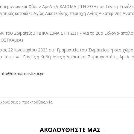
Κηδεμόνων και Φίλων ΑμεΑ «ΔΙΚΑΙΩΜΑ ΣΤΗ ΖΩΗ» σε Γενική Συνέλευ
τικές κατοικίες Αγίας Αικατερίνης, περιοχή Αγίας Αικατερίνης-Ανατ
πων του Σωματείου «ΔΙΚΑΙΩΜΑ ΣΤΗ ΖΩΗ» για το 20ο Εκλογο-απολογ
(ΠΟΣΓΚΑμεΑ)
.στις 22 Ιανουαρίου 2023 στη Γραμματεία του Σωματείου ή στο χώρο
 που είναι Γονείς ή Κηδεμόνες ή Δικαστικοί Συμπαραστάτες ΑμεΑ. Η ε
info@dikaiomastizoi.gr
κοινώσεις & προκηρύξεις
,
Νέα
ΑΚΟΛΟΥΘΉΣΤΕ ΜΑΣ