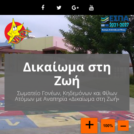
Μ
ε
τ
ά
β
α
σ
η
σ
τ
Δικαίωμα στη
ο
π
ε
Ζωή
ρ
ι
Σωματείο Γονέων, Κηδεμόνων και Φίλων
ε
Ατόμων με Αναπηρία «Δικαίωμα στη Ζωή»
χ
ό
μ
ε
ν
ο