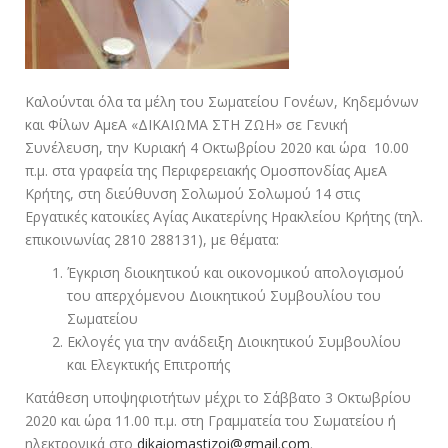
Καλούνται όλα τα μέλη του Σωματείου Γονέων, Κηδεμόνων
και Φίλων ΑμεΑ «ΔΙΚΑΙΩΜΑ ΣΤΗ ΖΩΗ» σε Γενική
Συνέλευση, την Κυριακή 4 Οκτωβρίου 2020 και ώρα 10.00
π.μ. στα γραφεία της Περιφερειακής Ομοσπονδίας ΑμεΑ
Κρήτης, στη διεύθυνση Σολωμού Σολωμού 14 στις
Εργατικές κατοικίες Αγίας Αικατερίνης Ηρακλείου Κρήτης (τηλ.
επικοινωνίας 2810 288131), με θέματα:
Έγκριση διοικητικού και οικονομικού απολογισμού
του απερχόμενου Διοικητικού Συμβουλίου του
Σωματείου
Εκλογές για την ανάδειξη Διοικητικού Συμβουλίου
και Ελεγκτικής Επιτροπής
Κατάθεση υποψηφιοτήτων μέχρι το Σάββατο 3 Οκτωβρίου
2020 και ώρα 11.00 π.μ. στη Γραμματεία του Σωματείου ή
ηλεκτρονικά στο
dikaiomastizoi@gmail.com
.