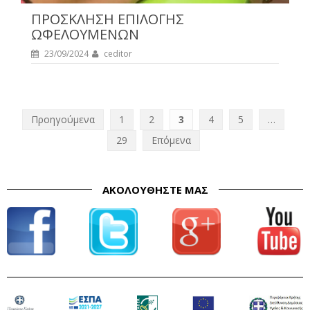
ΠΡΟΣΚΛΗΣΗ ΕΠΙΛΟΓΗΣ
ΩΦΕΛΟΥΜΕΝΩΝ
23/09/2024
ceditor
Προηγούμενα
1
2
3
4
5
…
Π
29
Επόμενα
λ
ο
ΑΚΟΛΟΥΘΉΣΤΕ ΜΑΣ
ή
γ
η
σ
η