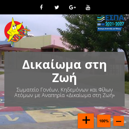
Μ
ε
τ
ά
β
α
σ
η
σ
τ
Δικαίωμα στη
ο
π
ε
Ζωή
ρ
ι
Σωματείο Γονέων, Κηδεμόνων και Φίλων
ε
Ατόμων με Αναπηρία «Δικαίωμα στη Ζωή»
χ
ό
μ
ε
ν
ο