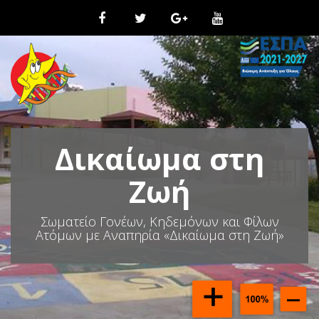
Μ
ε
τ
ά
β
α
σ
η
σ
τ
Δικαίωμα στη
ο
π
ε
Ζωή
ρ
ι
Σωματείο Γονέων, Κηδεμόνων και Φίλων
ε
Ατόμων με Αναπηρία «Δικαίωμα στη Ζωή»
χ
ό
μ
ε
ν
ο