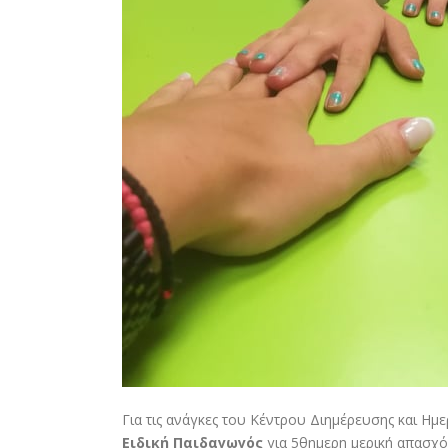
Για τις ανάγκες του Κέντρου Διημέρευσης και Η
Ειδική Παιδαγωγός
για 5θημερη μερική απασχό