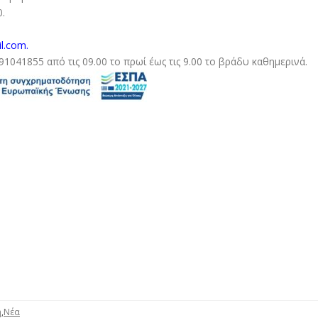
0.
l.com.
041855 από τις 09.00 το πρωί έως τις 9.00 το βράδυ καθημερινά.
ή
,
Νέα