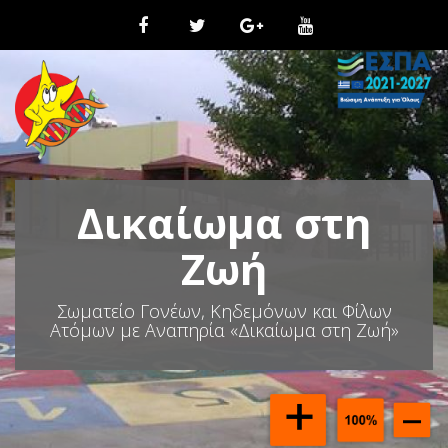
Μ
ε
τ
ά
β
α
σ
η
σ
τ
Δικαίωμα στη
ο
π
ε
Ζωή
ρ
ι
Σωματείο Γονέων, Κηδεμόνων και Φίλων
ε
Ατόμων με Αναπηρία «Δικαίωμα στη Ζωή»
χ
ό
μ
ε
ν
ο